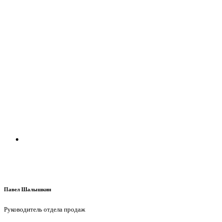
Бактерицидный рециркулятор KARMA ARM60 (Белый)
22990,00
₽
Заказать
Павел Шалышкин
Руководитель отдела продаж