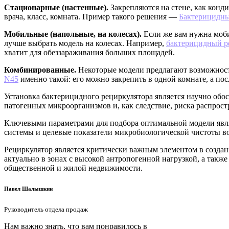
Стационарные (настенные).
Закрепляются на стене, как конд
врача, класс, комната. Пример такого решения —
Бактерицидн
Мобильные (напольные, на колесах).
Если же вам нужна моби
лучше выбрать модель на колесах. Например,
бактерицидный 
хватит для обеззараживания больших площадей.
Комбинированные.
Некоторые модели предлагают возможность
N45
именно такой: его можно закрепить в одной комнате, а пос
Установка бактерицидного рециркулятора является научно об
патогенных микроорганизмов и, как следствие, риска распрос
Ключевыми параметрами для подбора оптимальной модели явл
системы и целевые показатели микробиологической чистоты во
Рециркулятор является критически важным элементом в созда
актуально в зонах с высокой антропогенной нагрузкой, а такж
общественной и жилой недвижимости.
Павел Шалышкин
Руководитель отдела продаж
Нам важно знать, что вам понравилось в