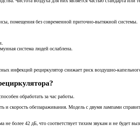
ства. Чистота воздуха для них является частью стандарта или т
исы, помещения без современной приточно-вытяжной системы.
и.
мунная система людей ослаблена.
ных инфекций рециркулятор снижает риск воздушно-капельного
рециркулятора?
пособен обработать за час работы.
ь и скорость обеззараживания. Модель с двумя лампами справитс
не более 42 дБ, что соответствует тихим звукам и не будет вы