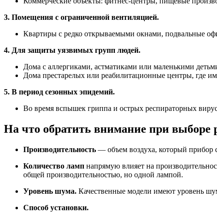
Коммерческие объекты:
фитнес-центры, пищевые производ
3. Помещения с ограниченной вентиляцией.
Квартиры с редко открываемыми окнами, подвальные оф
4.
Для защиты уязвимых групп людей.
Дома с аллергиками, астматиками или маленькими детьм
Дома престарелых или реабилитационные центры, где им
5.
В период сезонных эпидемий.
Во время вспышек гриппа и острых респираторных вирус
На что обратить внимание при выборе 
Производительность
— объем воздуха, который прибор с
Количество ламп
напрямую влияет на производительност
общей производительностью, но одной лампой.
Уровень шума.
Качественные модели имеют уровень шума 
Способ установки.