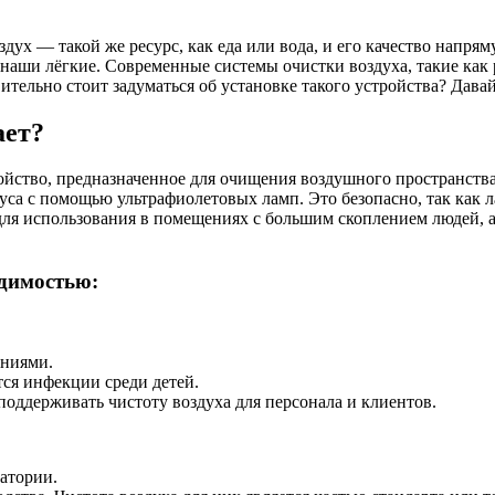
ух — такой же ресурс, как еда или вода, и его качество напрям
 наши лёгкие. Современные системы очистки воздуха, такие как
ительно стоит задуматься об установке такого устройства? Давай
ает?
йство, предназначенное для очищения воздушного пространства
пуса с помощью ультрафиолетовых ламп. Это безопасно, так как 
ля использования в помещениях с большим скоплением людей, а
одимостью:
ниями.
ся инфекции среди детей.
 поддерживать чистоту воздуха для персонала и клиентов.
атории.