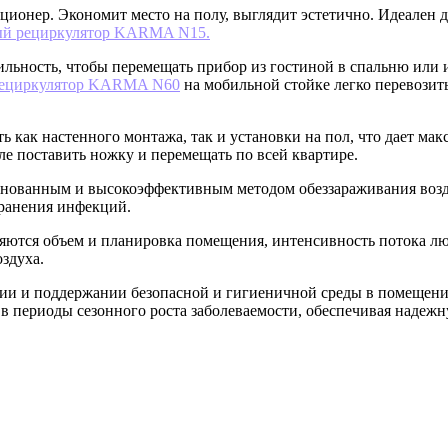
иционер. Экономит место на полу, выглядит эстетично. Идеален
ый рециркулятор KARMA N15.
льность, чтобы перемещать прибор из гостиной в спальню или ис
рециркулятор KARMA N60
на мобильной стойке легко перевозит
 как настенного монтажа, так и установки на пол, что дает ма
ле поставить ножку и перемещать по всей квартире.
основанным и высокоэффективным методом обеззараживания воз
транения инфекций.
яются объем и планировка помещения, интенсивность потока л
здуха.
нии и поддержании безопасной и гигиеничной среды в помещени
е в периоды сезонного роста заболеваемости, обеспечивая надеж